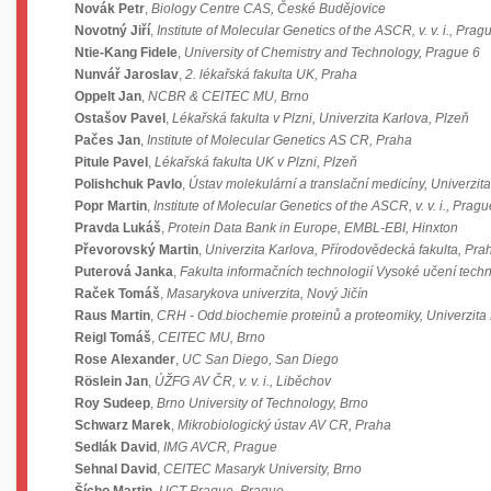
Novák Petr
,
Biology Centre CAS, České Budějovice
Novotný Jiří
,
Institute of Molecular Genetics of the ASCR, v. v. i., Prag
Ntie-Kang Fidele
,
University of Chemistry and Technology, Prague 6
Nunvář Jaroslav
,
2. lékařská fakulta UK, Praha
Oppelt Jan
,
NCBR & CEITEC MU, Brno
Ostašov Pavel
,
Lékařská fakulta v Plzni, Univerzita Karlova, Plzeň
Pačes Jan
,
Institute of Molecular Genetics AS CR, Praha
Pitule Pavel
,
Lékařská fakulta UK v Plzni, Plzeň
Polishchuk Pavlo
,
Ústav molekulární a translační medicíny, Univerzi
Popr Martin
,
Institute of Molecular Genetics of the ASCR, v. v. i., Pragu
Pravda Lukáš
,
Protein Data Bank in Europe, EMBL-EBI, Hinxton
Převorovský Martin
,
Univerzita Karlova, Přírodovědecká fakulta, Pra
Puterová Janka
,
Fakulta informačních technologií Vysoké učení techn
Raček Tomáš
,
Masarykova univerzita, Nový Jičín
Raus Martin
,
CRH - Odd.biochemie proteinů a proteomiky, Univerzit
Reigl Tomáš
,
CEITEC MU, Brno
Rose Alexander
,
UC San Diego, San Diego
Röslein Jan
,
ÚŽFG AV ČR, v. v. i., Liběchov
Roy Sudeep
,
Brno University of Technology, Brno
Schwarz Marek
,
Mikrobiologický ústav AV CR, Praha
Sedlák David
,
IMG AVCR, Prague
Sehnal David
,
CEITEC Masaryk University, Brno