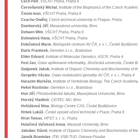
Čech Petr
,
VŠCHT Praha, Praha 6
Červeňanský Michal
,
Institute of the Biophysics of the Czech Academ
Čmelo Ivan
,
VŠCHT Praha, Praha 6
Cvacho Ondřej
,
Czech technical university in Prague, Praha
Damborský Jiří
,
Masarykova univerzita, Brno
Dehaen Wim
,
VŠCHT Praha, Praha 6
Dohnalová Hana
,
VŠCHT Praha, Praha
Doležalová Marie
,
Biologické centrum AV ČR, v. v. i., České Budějovi
Duris Frantisek
,
Geneton s.r.o., Bratislava
Ehler Edvard
,
Institute of Molecular Genetics, ASCR, Praha 4
Fesl Jan
,
Ústav aplikované informatiky, Jihočeská univerzita, České 
Galgonek Jakub
,
Institute of Organic Chemistry and Biochemistry of 
Gergelits Václav
,
Ústav molekulární genetiky AV ČR, v. v. i., Praha 4
Harazim Markéta
,
Institute of Vertebrate Biology, The Czech Academy
Hekel Rastislav
,
Geneton s.r.o., Bratislava
Hon Jiří
,
Přírodovědecká fakulta, Masarykova Univerzita, Brno
Horský Vladimír
,
CEITEC MU, Brno
Hoštáková Nina
,
Biology Centre CAS, České Budějovice
Hrbek Lukáš
,
České vysoké učení technické v Praze, Praha 6
Hron Tomas
,
HPST, s. r. o., Praha
Hutařová Vařeková Ivana
,
Masaryk University, Brno
Jakubec Dávid
,
Institute of Organic Chemistry and Biochemistry of t
Jansík Branislav
,
IT4I, VSB-TUO, Ostrava-Poruba