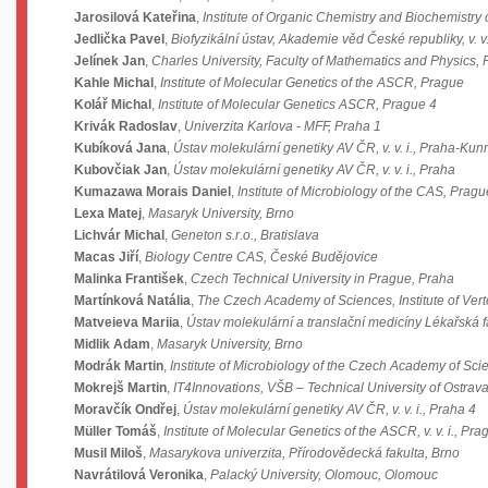
Jarosilová Kateřina
,
Institute of Organic Chemistry and Biochemistry
Jedlička Pavel
,
Biofyzikální ústav, Akademie věd České republiky, v. v.
Jelínek Jan
,
Charles University, Faculty of Mathematics and Physics, 
Kahle Michal
,
Institute of Molecular Genetics of the ASCR, Prague
Kolář Michal
,
Institute of Molecular Genetics ASCR, Prague 4
Krivák Radoslav
,
Univerzita Karlova - MFF, Praha 1
Kubíková Jana
,
Ústav molekulární genetiky AV ČR, v. v. i., Praha-Kunr
Kubovčiak Jan
,
Ústav molekulární genetiky AV ČR, v. v. i., Praha
Kumazawa Morais Daniel
,
Institute of Microbiology of the CAS, Pragu
Lexa Matej
,
Masaryk University, Brno
Lichvár Michal
,
Geneton s.r.o., Bratislava
Macas Jiří
,
Biology Centre CAS, České Budějovice
Malinka František
,
Czech Technical University in Prague, Praha
Martínková Natália
,
The Czech Academy of Sciences, Institute of Vert
Matveieva Mariia
,
Ústav molekulární a translační medicíny Lékařská 
Midlik Adam
,
Masaryk University, Brno
Modrák Martin
,
Institute of Microbiology of the Czech Academy of Sc
Mokrejš Martin
,
IT4Innovations, VŠB – Technical University of Ostrava
Moravčík Ondřej
,
Ústav molekulární genetiky AV ČR, v. v. i., Praha 4
Müller Tomáš
,
Institute of Molecular Genetics of the ASCR, v. v. i., Pra
Musil Miloš
,
Masarykova univerzita, Přírodovědecká fakulta, Brno
Navrátilová Veronika
,
Palacký University, Olomouc, Olomouc