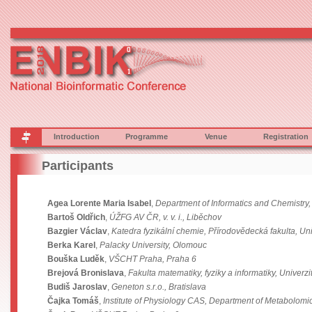
Introduction
Programme
Venue
Registration
Participants
Agea Lorente Maria Isabel
,
Department of Informatics and Chemistry
Bartoš Oldřich
,
ÚŽFG AV ČR, v. v. i., Liběchov
Bazgier Václav
,
Katedra fyzikální chemie, Přírodovědecká fakulta, U
Berka Karel
,
Palacky University, Olomouc
Bouška Luděk
,
VŠCHT Praha, Praha 6
Brejová Bronislava
,
Fakulta matematiky, fyziky a informatiky, Univerz
Budiš Jaroslav
,
Geneton s.r.o., Bratislava
Čajka Tomáš
,
Institute of Physiology CAS, Department of Metabolomi