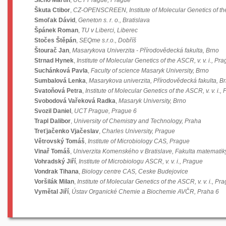
Šícho Martin
,
UCT Prague, Prague
Škuta Ctibor
,
CZ-OPENSCREEN, Institute of Molecular Genetics of the 
Smoľak Dávid
,
Geneton s. r. o., Bratislava
Špánek Roman
,
TU v Liberci, Liberec
Stočes Štěpán
,
SEQme s.r.o., Dobříš
Štourač Jan
,
Masarykova Univerzita - Přírodovědecká fakulta, Brno
Strnad Hynek
,
Institute of Molecular Genetics of the ASCR, v. v. i., Pr
Suchánková Pavla
,
Faculty of science Masaryk University, Brno
Sumbalová Lenka
,
Masarykova univerzita, Přírodovědecká fakulta, B
Svatoňová Petra
,
Institute of Molecular Genetics of the ASCR, v. v. i.,
Svobodová Vařeková Radka
,
Masaryk University, Brno
Svozil Daniel
,
UCT Prague, Prague 6
Trapl Dalibor
,
University of Chemistry and Technology, Praha
Treťjačenko Vjačeslav
,
Charles University, Prague
Větrovský Tomáš
,
Institute of Microbiology CAS, Prague
Vinař Tomáš
,
Univerzita Komenského v Bratislave, Fakulta matematiky, 
Vohradský Jiří
,
Institute of Microbiologu ASCR, v. v. i., Prague
Vondrak Tihana
,
Biology centre CAS, Ceske Budejovice
Voršilák Milan
,
Institute of Molecular Genetics of the ASCR, v. v. i., Pr
Vymětal Jiří
,
Ústav Organické Chemie a Biochemie AVČR, Praha 6