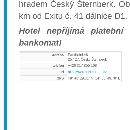
hradem Český Šternberk. Obe
km od Exitu č. 41 dálnice D1.
Hotel nepříjímá platebn
bankomat!
Parkhotel 46
adresa
257 27, Český Šternberk
telefon
+420 317 855 168
url
http://www.parkhoteldt.cz
GPS
49° 48' 29.81" N, 14° 55' 49.78" E