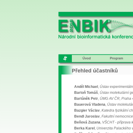
Úvod
Program
Přehled účastníků
Anděl Michael
,
Ústav experimentáln
Bartoň Tomáš
,
Ústav molekulární gen
Bartůněk Petr
,
ÚMG AV ČR, Praha 
Bauerová Vladena
,
Ústav molekulár
Bazgier Václav
,
Katedra fyzikální 
Bendl Jaroslav
,
Fakultní nemocnice 
Beňová Zuzana
,
VŠCHT - příprava k
Berka Karel
,
Univerzita Palackého