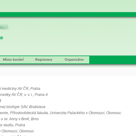
Místo konání
Registrace
Organizátor
í medicíny AV ČR, Praha
etiky AV ČR, v. v. i., Praha 4
4
nej biológie SAV, Bratislava
chemie, Přírodovědecká fakulta, Univerzita Palackého v Olomouci, Olomouc
u sv. Anny v Brně, Brno
e studiu, Praha
 v Olomouci, Olomouc