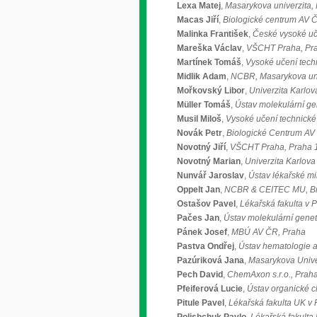
Lexa Matej
,
Masarykova univerzita, 
Macas Jiří
,
Biologické centrum AV 
Malinka František
,
České vysoké uč
Mareška Václav
,
VŠCHT Praha, Pr
Martínek Tomáš
,
Vysoké učení techn
Midlik Adam
,
NCBR, Masarykova uni
Mořkovský Libor
,
Univerzita Karlov
Müller Tomáš
,
Ústav molekulární gen
Musil Miloš
,
Vysoké učení technické 
Novák Petr
,
Biologické Centrum AV Č
Novotný Jiří
,
VŠCHT Praha, Praha 
Novotný Marian
,
Univerzita Karlova
Nunvář Jaroslav
,
Ústav lékařské mi
Oppelt Jan
,
NCBR & CEITEC MU, B
Ostašov Pavel
,
Lékařská fakulta v P
Pačes Jan
,
Ústav molekulární gene
Pánek Josef
,
MBÚ AV ČR, Praha
Pastva Ondřej
,
Ústav hematologie a
Pazúriková Jana
,
Masarykova Unive
Pech David
,
ChemAxon s.r.o., Prah
Pfeiferová Lucie
,
Ústav organické c
Pitule Pavel
,
Lékařská fakulta UK v 