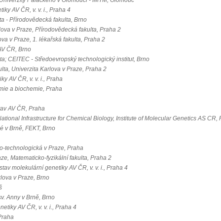
 Univerzity Palackého v Olomouci - IMTM, Olomouc
iky AV ČR, v. v. i., Praha 4
a - Přírodovědecká fakulta, Brno
lova v Praze, Přírodovědecká fakulta, Praha 2
ova v Praze, 1. lékařská fakulta, Praha 2
 AV ČR, Brno
a; CEITEC - Středoevropský technologický institut, Brno
lta, Univerzita Karlova v Praze, Praha 2
ky AV ČR, v. v. i., Praha
mie a biochemie, Praha
tav AV ČR, Praha
nal Infrastructure for Chemical Biology, Institute of Molecular Genetics AS CR,
é v Brně, FEKT, Brno
o-technologická v Praze, Praha
aze, Matematicko-fyzikální fakulta, Praha 2
molekulární genetiky AV ČR, v. v. i., Praha 4
rlova v Praze, Brno
š
v. Anny v Brně, Brno
etiky AV ČR, v. v. i., Praha 4
Praha