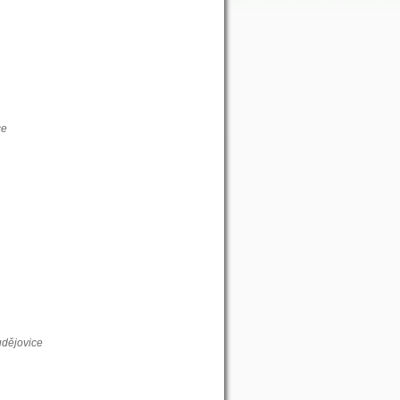
ce
udějovice