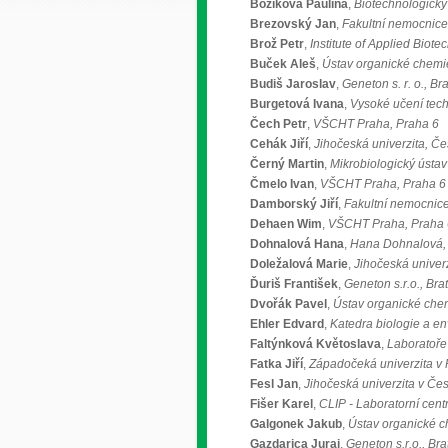
Božíková Paulína
,
Biotechnologický
Brezovský Jan
,
Fakultní nemocnice 
Brož Petr
,
Institute of Applied Biote
Buček Aleš
,
Ústav organické chemi
Budiš Jaroslav
,
Geneton s. r. o., Br
Burgetová Ivana
,
Vysoké učení tech
Čech Petr
,
VŠCHT Praha, Praha 6
Cehák Jiří
,
Jihočeská univerzita, Če
Černý Martin
,
Mikrobiologický ústav 
Čmelo Ivan
,
VŠCHT Praha, Praha 6
Damborský Jiří
,
Fakultní nemocnice
Dehaen Wim
,
VŠCHT Praha, Praha 
Dohnalová Hana
,
Hana Dohnalová,
Doležalová Marie
,
Jihočeská univerz
Ďuriš František
,
Geneton s.r.o., Bra
Dvořák Pavel
,
Ústav organické chemi
Ehler Edvard
,
Katedra biologie a en
Faltýnková Květoslava
,
Laboratoře
Fatka Jiří
,
Západočeká univerzita v P
Fesl Jan
,
Jihočeská univerzita v Če
Fišer Karel
,
CLIP - Laboratorní cent
Galgonek Jakub
,
Ústav organické ch
Gazdarica Juraj
,
Geneton s.r.o., Bra