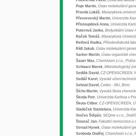
Polishchuk Pavlo
,
Lékařská fakulta
Popr Martin
,
Ústav molekulární genet
Pravda Lukáš
,
Masarykova univerzit
Převorovský Martin
,
Univerzita Kar
Přistoupilová Anna
,
Univerzita Karl
Puterová Janka
,
Biofyzikální ústav
Raček Tomáš
,
Masarykova Univerzit
Reifová Radka
,
Přírodovědecká faku
Rídl Jakub
,
Ústav molekulární geneti
Sarker Martin
,
Ústav organické che
Šauer Max
,
ChemAxon s.r.o., Praha
Schwarz Marek
,
Mikrobiologický ús
Sedlák David
,
CZ-OPENSCREEN: Natio
Sedlář Karel
,
Vysoké učení technick
Sehnal David
,
Ceitec - MU, Brno
Šícho Martin
,
Vysoká škola chemick
Škoda Petr
,
Univerzita Karlova v Pr
Škuta Ctibor
,
CZ-OPENSCREEN, Ústav 
Sladeček Stanislava
,
Univerzita Ka
Stočes Štěpán
,
SEQme s.r.o., Dobří
Štourač Jan
,
Fakultní nemocnice u s
Strnad Hynek
,
Ústav molekulární gen
Svoboda Ondřej
,
ChemAxon s.r.o., 