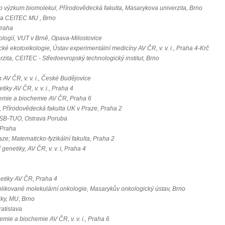
o výzkum biomolekul, Přírodovědecká fakulta, Masarykova univerzita, Brno
ta CEITEC MU , Brno
Praha
ologií, VUT v Brně, Opava-Milostovice
ké ekotoxikologie, Ústav experimentální medicíny AV ČR, v. v. i., Praha 4-Krč
zita, CEITEC - Středoevropský technologický institut, Brno
 AV ČR, v. v. i., České Budějovice
iky AV ČR, v. v. i., Praha 4
emie a biochemie AV ČR, Praha 6
, Přírodovědecká fakulta UK v Praze, Praha 2
VSB-TUO, Ostrava Poruba
 Praha
aze; Matematicko-fyzikální fakulta, Praha 2
genetiky, AV ČR, v. v. i, Praha 4
etiky AV ČR, Praha 4
likované molekulární onkologie, Masarykův onkologický ústav, Brno
iky, MU, Brno
ratislava
mie a biochemie AV ČR, v. v. i., Praha 6