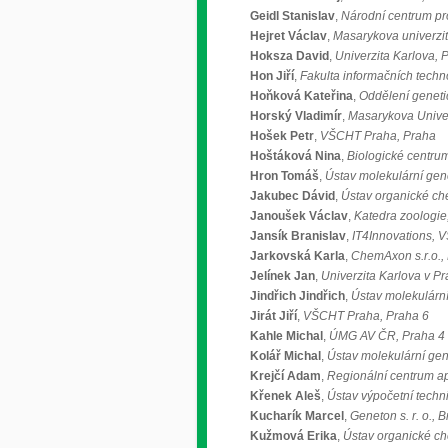
Geidl Stanislav
,
Národní centrum pr
Hejret Václav
,
Masarykova univerzi
Hoksza David
,
Univerzita Karlova, 
Hon Jiří
,
Fakulta informačních techn
Hoňková Kateřina
,
Oddělení genetic
Horský Vladimír
,
Masarykova Univer
Hošek Petr
,
VŠCHT Praha, Praha
Hoštáková Nina
,
Biologické centrum
Hron Tomáš
,
Ústav molekulární genet
Jakubec Dávid
,
Ústav organické ch
Janoušek Václav
,
Katedra zoologie
Jansík Branislav
,
IT4Innovations, 
Jarkovská Karla
,
ChemAxon s.r.o.,
Jelínek Jan
,
Univerzita Karlova v Pr
Jindřich Jindřich
,
Ústav molekulární 
Jirát Jiří
,
VŠCHT Praha, Praha 6
Kahle Michal
,
ÚMG AV ČR, Praha 4
Kolář Michal
,
Ústav molekulární gen
Krejčí Adam
,
Regionální centrum ap
Křenek Aleš
,
Ústav výpočetní techn
Kucharík Marcel
,
Geneton s. r. o., B
Kužmová Erika
,
Ústav organické che