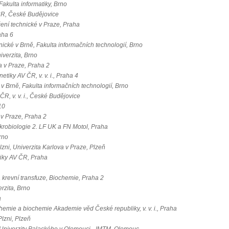
Fakulta informatiky, Brno
ČR, České Budějovice
ení technické v Praze, Praha
aha 6
ické v Brně, Fakulta informačních technologií, Brno
verzita, Brno
a v Praze, Praha 2
etiky AV ČR, v. v. i., Praha 4
v Brně, Fakulta informačních technologií, Brno
R, v. v. i., České Budějovice
10
 v Praze, Praha 2
krobiologie 2. LF UK a FN Motol, Praha
rno
lzni, Univerzita Karlova v Praze, Plzeň
tiky AV ČR, Praha
 krevní transfuze, Biochemie, Praha 2
rzita, Brno
a
hemie a biochemie Akademie věd České republiky, v. v. i., Praha
Plzni, Plzeň