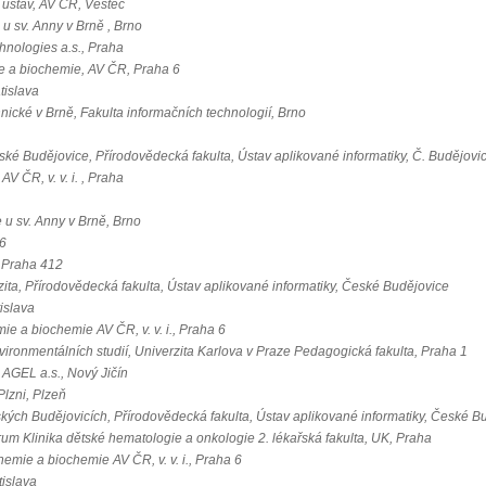
 ústav, AV ČR, Vestec
u sv. Anny v Brně , Brno
chnologies a.s., Praha
e a biochemie, AV ČR, Praha 6
atislava
nické v Brně, Fakulta informačních technologií, Brno
ské Budějovice, Přírodovědecká fakulta, Ústav aplikované informatiky, Č. Budějovi
AV ČR, v. v. i. , Praha
 u sv. Anny v Brně, Brno
6
 Praha 412
ita, Přírodovědecká fakulta, Ústav aplikované informatiky, České Budějovice
tislava
e a biochemie AV ČR, v. v. i., Praha 6
vironmentálních studií, Univerzita Karlova v Praze Pedagogická fakulta, Praha 1
 AGEL a.s., Nový Jičín
lzni, Plzeň
ských Budějovicích, Přírodovědecká fakulta, Ústav aplikované informatiky, České B
rum Klinika dětské hematologie a onkologie 2. lékařská fakulta, UK, Praha
emie a biochemie AV ČR, v. v. i., Praha 6
tislava