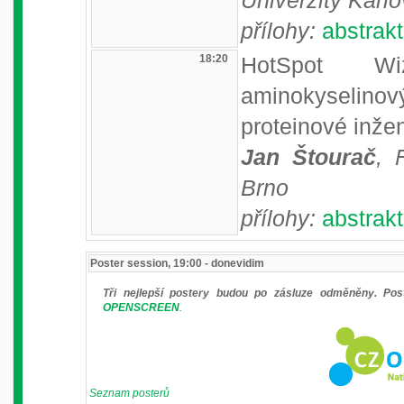
Univerzity Karl
přílohy:
abstrakt
18:20
HotSpot Wi
aminokyselino
proteinové inžen
Jan Štourač
, 
Brno
přílohy:
abstrakt
Poster session, 19:00 - donevidim
Tři nejlepší postery budou po zásluze odměněny. Pos
OPENSCREEN
.
Seznam posterů