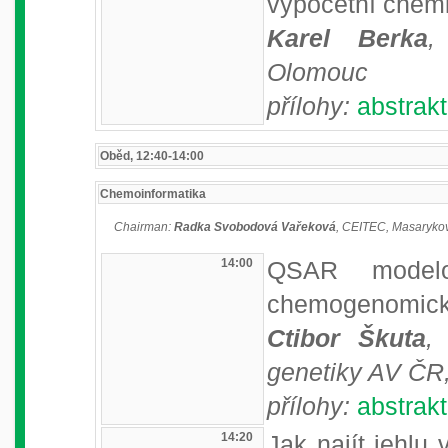
výpočetní chem
Karel Berka
,
Olomouc
přílohy:
abstrakt
Oběd, 12:40-14:00
Chemoinformatika
Chairman:
Radka Svobodová Vařeková
, CEITEC, Masarykov
14:00
QSAR modelo
chemogenomick
Ctibor Škuta
,
genetiky AV ČR, 
přílohy:
abstrakt
14:20
Jak najít jehlu