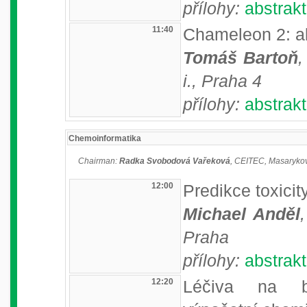
přílohy:
abstrakt
11:40
Chameleon 2: al
Tomáš Bartoň
,
i., Praha 4
přílohy:
abstrakt
Chemoinformatika
Chairman:
Radka Svobodová Vařeková
, CEITEC, Masarykov
12:00
Predikce toxicit
Michael Anděl
Praha
přílohy:
abstrakt
12:20
Léčiva na b