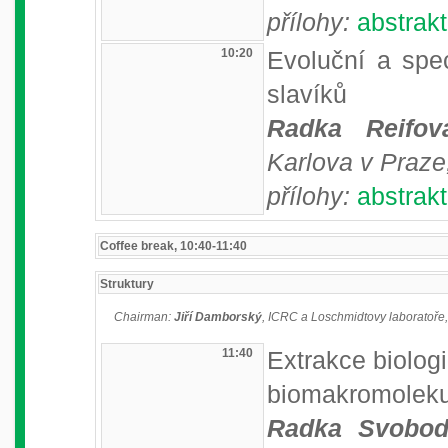
přílohy:
abstrakt
10:20
Evoluční a spe
slavíků
Radka Reifov
Karlova v Praze
přílohy:
abstrakt
Coffee break, 10:40-11:40
Struktury
Chairman:
Jiří Damborský
, ICRC a Loschmidtovy laboratoře
11:40
Extrakce biologi
biomakromoleku
Radka Svobod