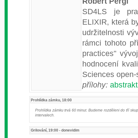
Robert Pergl
SD4LS je prac
ELIXIR, která b
udržitelnosti vý
rámci tohoto p
practices" vývo
hodnocení kvali
Sciences open-s
přílohy:
abstrakt
Prohlídka zámku, 18:00
Prohlídka zámku trvá 60 minut. Budeme rozděleni do tří skup
intervalech.
Grilování, 19:00 - donevidim