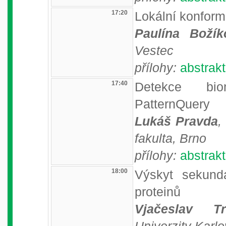
17:20
Lokální konform
Paulína Božík
Vestec
přílohy:
abstrakt
17:40
Detekce biom
PatternQuery
Lukáš Pravda
,
fakulta, Brno
přílohy:
abstrakt
18:00
Výskyt sekundá
proteinů
Vjačeslav Tr