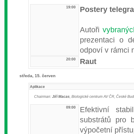
19:00
Postery telegra
Autoři
vybranýc
prezentaci o d
odpoví v rámci 
20:00
Raut
středa, 15. červen
Aplikace
Chairman:
Jiří Macas
, Biologické centrum AV ČR, České Bud
09:00
Efektivní stab
substrátů pro b
výpočetní příst