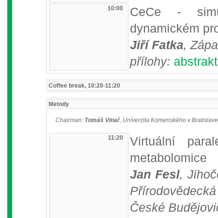
10:00
CeCe - simu
dynamickém pro
Jiří Fatka
, Zápa
přílohy:
abstrakt
Coffee break, 10:20-11:20
Metody
Chairman:
Tomáš Vinař
, Univerzita Komenského v Bratislave,
11:20
Virtuální para
metabolomice
Jan Fesl
, Jiho
Přírodovědecká
České Budějovi