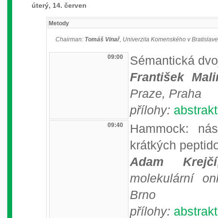
úterý, 14. červen
Metody
Chairman:
Tomáš Vinař
, Univerzita Komenského v Bratislave,
09:00
Sémantická dvo
František Mali
Praze, Praha
přílohy:
abstrakt
09:40
Hammock: nást
krátkých peptid
Adam Krejčí
molekulární on
Brno
přílohy:
abstrakt