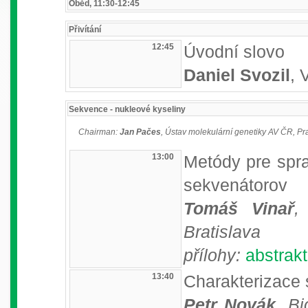
Oběd, 11:30-12:45
Přivítání
12:45
Úvodní slovo
Daniel Svozil
,
Sekvence - nukleové kyseliny
Chairman:
Jan Pačes
, Ústav molekulární genetiky AV ČR, P
13:00
Metódy pre spr
sekvenátorov
Tomáš Vinař
,
Bratislava
přílohy:
abstrakt
13:40
Charakterizace 
Petr Novák
, B