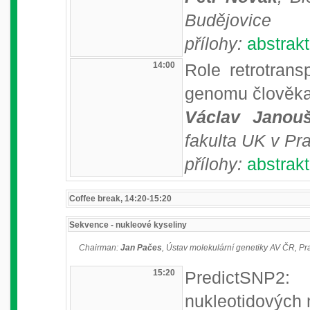
Budějovice
přílohy:
abstrakt
14:00
Role retrotran
genomu člověka
Václav Janou
fakulta UK v Pr
přílohy:
abstrakt
Coffee break, 14:20-15:20
Sekvence - nukleové kyseliny
Chairman:
Jan Pačes
, Ústav molekulární genetiky AV ČR, P
15:20
PredictSNP2
nukleotidových