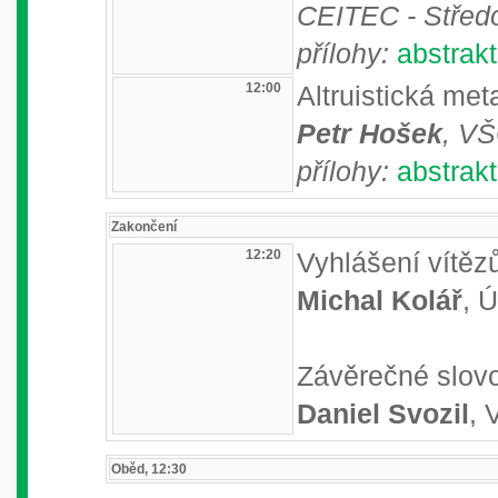
CEITEC - Středo
přílohy:
abstrakt
12:00
Altruistická me
Petr Hošek
, V
přílohy:
abstrakt
Zakončení
12:20
Vyhlášení vítězů
Michal Kolář
, 
Závěrečné slov
Daniel Svozil
,
Oběd, 12:30