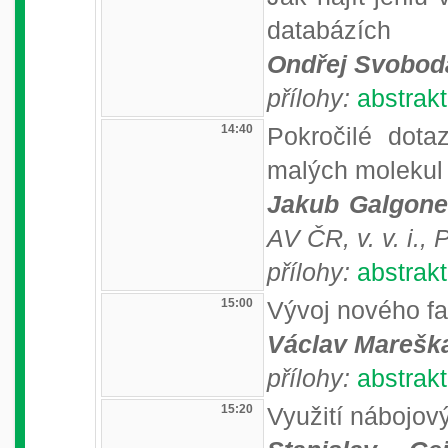
databázích
Ondřej Svobod
přílohy:
abstrakt
14:40
Pokročilé dot
malých molekul
Jakub Galgon
AV ČR, v. v. i., 
přílohy:
abstrakt
15:00
Vývoj nového f
Václav Marešk
přílohy:
abstrakt
15:20
Využití nábojov